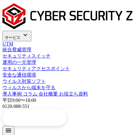
expand_more
サービス
UTM
統合脅威管理
セキュリティスイッチ
運用の一元管理
セキュリティアクセスポイント
安全な通信環境
ウイルス対策ソフト
ウィルスから端末を守る
導入事例
コラム
会社概要
お役立ち資料
平日9:00〜18:00
0120-988-551
arrow_forward
お問い合わせ
menu