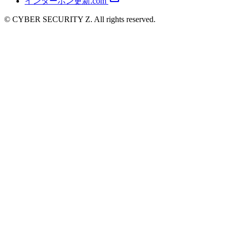
0120-988-551
平日9:00~18:00
お取り扱いサービス
サービス一覧
UTM
ウイルス対策ソフト
セキュリティHUB
セキュリティWi-Fi
導入事例
コラム
お問い合わせ
プライバシーポリシー
会社情報
運営サイト