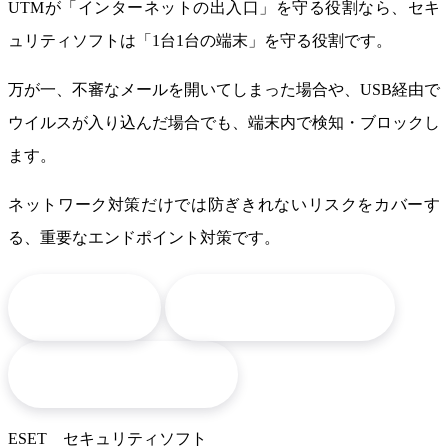
UTMが「インターネットの出入口」を守る役割なら、セキ
ュリティソフトは「1台1台の端末」を守る役割です。
万が一、
不審なメールを開いてしまった場合や、USB経由で
ウイルスが入り込んだ場合でも、端末内で検知・ブロックし
ます。
ネットワーク対策だけでは防ぎきれないリスクをカバーす
る、重要なエンドポイント対策です。
arrow_downward
arrow_downward
ESET
ウィズセキュア
arrow_downward
導入までの流れ
ESET セキュリティソフト