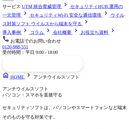
chevron_right
サービス
UTM
統合脅威管理
セキュリティHUB
運用の
chevron_right
chevron_right
一元管理
セキュリティWi-Fi
安全な通信環境
ウイル
chevron_right
ス対策ソフト
ウイルスから端末を守る
chevron_right
chevron_right
chevron_right
chevron_right
導入事例
コラム
会社概要
お役立ち資料
call
お電話でのお問い合わせ
0120-988-551
受付時間：平日 9:00 - 18:00
arrow_forward
メールでお問い合わせ
home
chevron_right
HOME
アンチウイルスソフト
アンチウイルスソフト
パソコン・スマホを直接守る
セキュリティソフト
は、パソコンやスマートフォンなど端末
そのものを守る対策です。