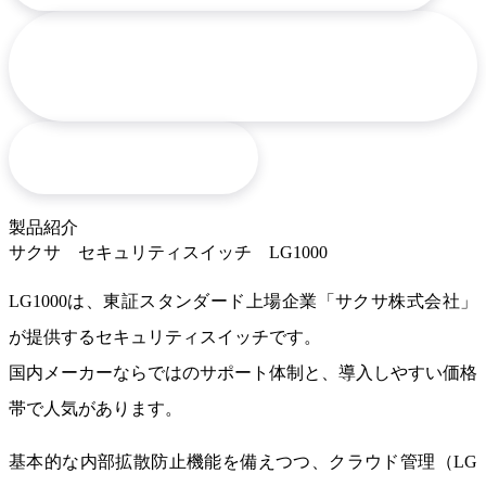
セキュリティHUB（スイッチ）ができる
arrow_downward
こと
arrow_downward
導入までの流れ
製品紹介
サクサ セキュリティスイッチ LG1000
LG1000は、東証スタンダード上場企業「サクサ株式会社」
が提供するセキュリティスイッチです。
国内メーカーならではのサポート体制と、導入しやすい価格
帯
で人気があります。
基本的な内部拡散防止機能を備えつつ、クラウド管理（LG