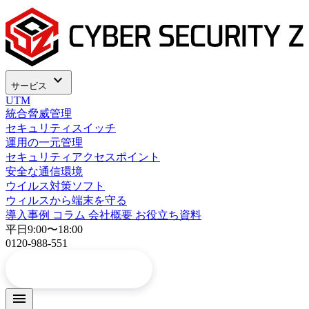
expand_more
サービス
UTM
統合脅威管理
セキュリティスイッチ
運用の一元管理
セキュリティアクセスポイント
安全な通信環境
ウイルス対策ソフト
ウィルスから端末を守る
導入事例
コラム
会社概要
お役立ち資料
平日9:00〜18:00
0120-988-551
arrow_forward
お問い合わせ
menu