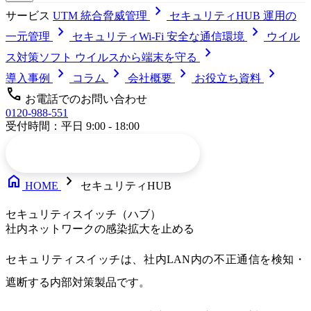
chevron_right
サービス
UTM
統合脅威管理
セキュリティHUB
運用の
chevron_right
chevron_right
一元管理
セキュリティWi-Fi
安全な通信環境
ウイル
chevron_right
ス対策ソフト
ウイルスから端末を守る
chevron_right
chevron_right
chevron_right
chevron_right
導入事例
コラム
会社概要
お役立ち資料
call
お電話でのお問い合わせ
0120-988-551
受付時間：平日 9:00 - 18:00
arrow_forward
メールでお問い合わせ
home
chevron_right
HOME
セキュリティHUB
セキュリティスイッチ（ハブ）
社内ネットワークの感染拡大を止める
セキュリティスイッチ
は、
社内LAN内の不正通信を検知・
遮断する内部対策製品です。