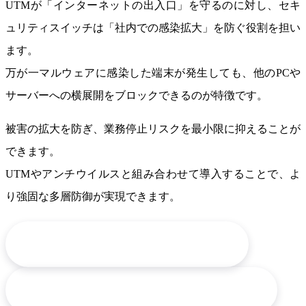
UTMが「インターネットの出入口」を守るのに対し、セキ
ュリティスイッチは「社内での感染拡大」を防ぐ役割を担い
ます。
万が一マルウェアに感染した端末が発生しても、他のPCや
サーバーへの横展開をブロックできるのが特徴です。
被害の拡大を防ぎ、業務停止リスクを最小限に抑えることが
できます。
UTMやアンチウイルスと組み合わせて導入することで、よ
り強固な多層防御が実現できます。
arrow_downward
セキュリティスイッチ LG1000
arrow_downward
宝情報 Anti Spreader Pro ASP-SW8